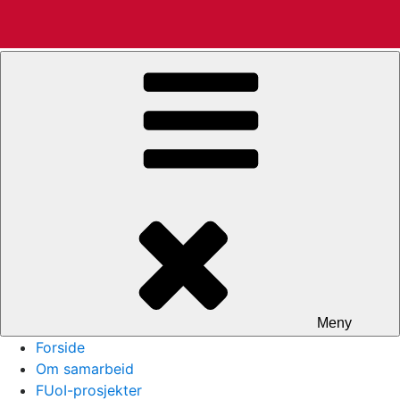
Gå
Rein Terje Thorstensen
til
innhold
Meny
Forside
Om samarbeid
FUoI-prosjekter