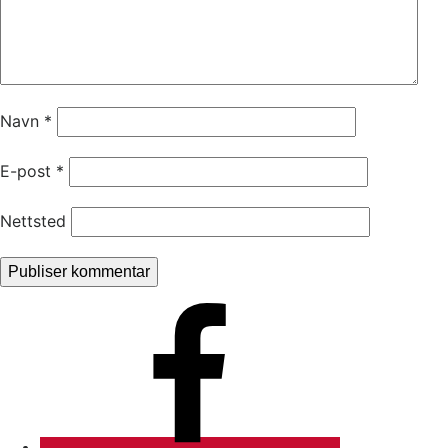
Navn
*
E-post
*
Nettsted
Facebook