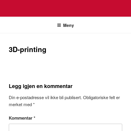
REIN TERJE THORSTENSEN
Gå
Meny
til
innhold
3D-printing
Legg igjen en kommentar
Din e-postadresse vil ikke bli publisert.
Obligatoriske felt er
merket med
*
Kommentar
*