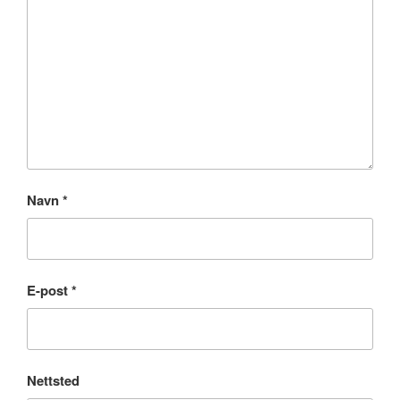
Navn
*
E-post
*
Nettsted