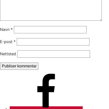
Navn
*
E-post
*
Nettsted
Facebook