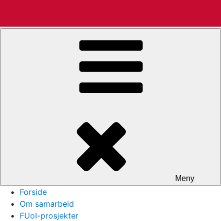
Gå
Rein Terje Thorstensen
til
innhold
Meny
Forside
Om samarbeid
FUoI-prosjekter