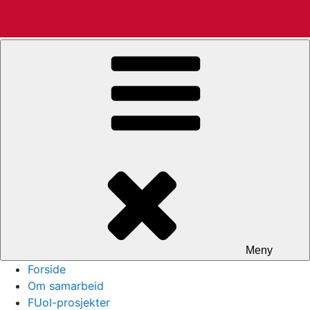
Gå
Rein Terje Thorstensen
til
innhold
Meny
Forside
Om samarbeid
FUoI-prosjekter