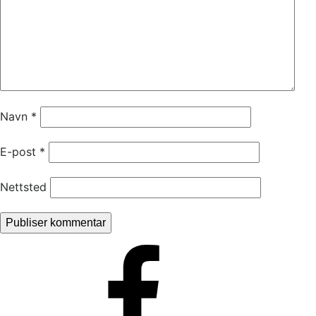
Navn
*
E-post
*
Nettsted
Facebook